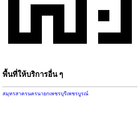
พื้นที่ให้บริการอื่น ๆ
สมุทรสาคร
นครนายก
เพชรบุรี
เพชรบูรณ์
พร้อมเริ่มสร้างบ้านในพื้นที่ของคุณหรือยัง?
ปรึกษาทีมงานมืออาชีพของเราได้ฟรี ประเมินราคาเบื้องต้นไม่มีค่าใช้จ่าย