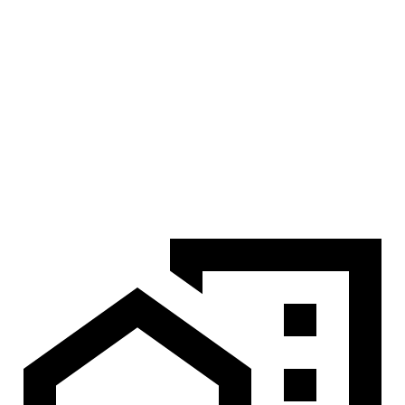
ขั้นตอนที่
04
ตรวจรับและส่งมอบบ้าน
ตรวจความเรียบร้อยร่วมกันก่อนส่งมอบบ้านตรงตามสัญญา
พร้อมดูแลหลังส่งมอบ