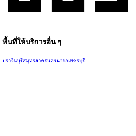
พื้นที่ให้บริการอื่น ๆ
ปราจีนบุรี
สมุทรสาคร
นครนายก
เพชรบุรี
พร้อมเริ่มสร้างบ้านในพื้นที่ของคุณหรือยัง?
ปรึกษาทีมงานมืออาชีพของเราได้ฟรี ประเมินราคาเบื้องต้นไม่มีค่าใช้จ่าย
ติดต่อเรา
ดูพื้นที่ให้บริการทั้งหมด